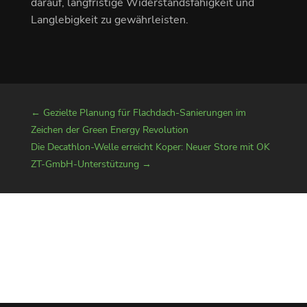
darauf, langfristige Widerstandsfähigkeit und
Langlebigkeit zu gewährleisten.
←
Gezielte Planung für Flachdach-Sanierungen im
Zeichen der Green Energy Revolution
Die Decathlon-Welle erreicht Koper: Neuer Store mit OK
ZT-GmbH-Unterstützung
→