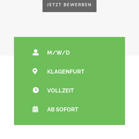
JETZT BEWERBEN

M/W/D

KLAGENFURT

VOLLZEIT

AB SOFORT